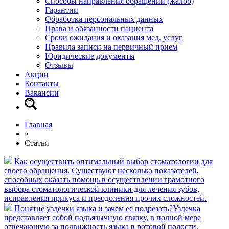
Способы направления обращений (жалоб)
Гарантии
Обработка персональных данных
Права и обязанности пациента
Сроки ожидания и оказания мед. услуг
Правила записи на первичный прием
Юридические документы
Отзывы
Акции
Контакты
Вакансии
Главная
»
Статьи
Как осуществить оптимальный выбор стоматологии для
своего обращения.
Существуют несколько показателей,
способных оказать помощь в осуществлении грамотного
выбора стоматологической клиники для лечения зубов,
исправления прикуса и преодоления прочих сложностей.
Понятие уздечки языка и зачем ее подрезать?
​Уздечка
представляет собой подъязычную связку, в полной мере
отвечающую за подвижность языка в ротовой полости.