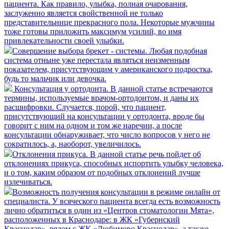
пациента.
Как правило, улыбка, полная очарования,
заслуженно является свойственной не только
представительнице прекрасного пола. Некоторые мужчины
тоже готовы приложить максимум усилий, во имя
привлекательности своей улыбки.
​Совершение выбора брекет - системы.
Любая подобная
система отныне уже перестала являться неизменным
показателем, присутствующим у американского подростка,
будь то мальчик или девочка.
Консультация у ортодонта.
В данной статье встречаются
термины, используемые врачом-ортодонтом, и даны их
расшифровки. Случается, порой, что пациент,
присутствующий на консультации у ортодонта, вроде бы
говорит с ним на одном и том же наречии, а после
консультации обнаруживает, что число вопросов у него не
сократилось, а, наоборот, увеличилось.
​Отклонения прикуса.
В данной статье речь пойдет об
отклонениях прикуса, способных испортить улыбку человека,
и о том, каким образом от подобных отклонений лучше
излечиваться.
​Возможность получения консультации в режиме онлайн от
специалиста.
У всяческого пациента всегда есть возможность
лично обратиться в один из «Центров стоматологии Мята»,
расположенных в Краснодаре: в ЖК «Губернский
Краснодар», рядом с ЖК «Любимово Краснодар», а также