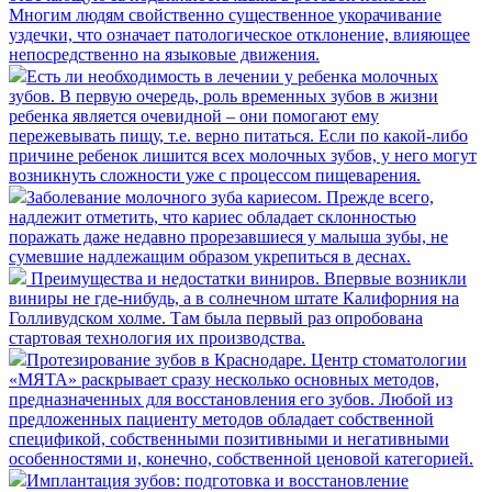
Многим людям свойственно существенное укорачивание
уздечки, что означает патологическое отклонение, влияющее
непосредственно на языковые движения.
​Есть ли необходимость в лечении у ребенка молочных
зубов.
В первую очередь, роль временных зубов в жизни
ребенка является очевидной – они помогают ему
пережевывать пищу, т.е. верно питаться. Если по какой-либо
причине ребенок лишится всех молочных зубов, у него могут
возникнуть сложности уже с процессом пищеварения.
​Заболевание молочного зуба кариесом.
Прежде всего,
надлежит отметить, что кариес обладает склонностью
поражать даже недавно прорезавшиеся у малыша зубы, не
сумевшие надлежащим образом укрепиться в деснах.
Преимущества и недостатки виниров.
Впервые возникли
виниры не где-нибудь, а в солнечном штате Калифорния на
Голливудском холме. Там была первый раз опробована
стартовая технология их производства.
​Протезирование зубов в Краснодаре.
Центр стоматологии
«МЯТА» раскрывает сразу несколько основных методов,
предназначенных для восстановления его зубов. Любой из
предложенных пациенту методов обладает собственной
спецификой, собственными позитивными и негативными
особенностями и, конечно, собственной ценовой категорией.
​Имплантация зубов: подготовка и восстановление